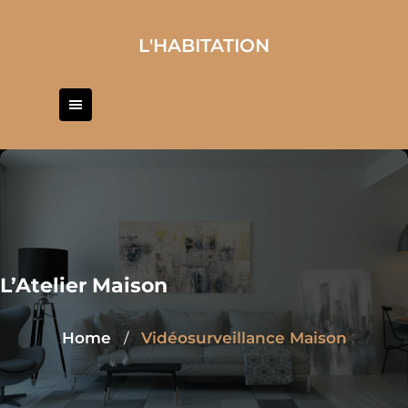
Skip
to
L'HABITATION
content
L’Atelier Maison
Home
Vidéosurveillance Maison
/