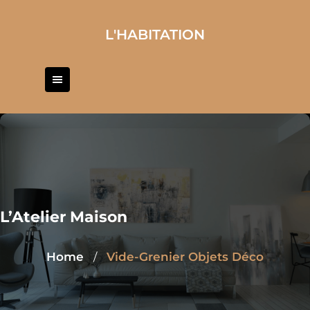
Skip
to
L'HABITATION
content
L’Atelier Maison
Home
Vide-Grenier Objets Déco
/