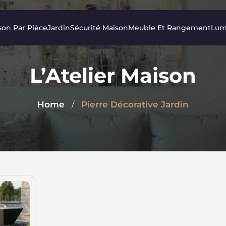
son Par Pièce
Jardin
Sécurité Maison
Meuble Et Rangement
Lum
L’Atelier Maison
Home
Pierre Décorative Jardin
/