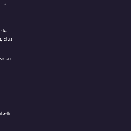
une
n
: le
, plus
salon
bellir