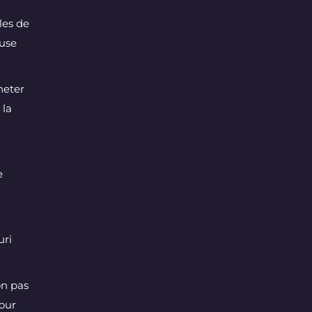
les de
ouse
heter
 la
e
uri
on pas
pour