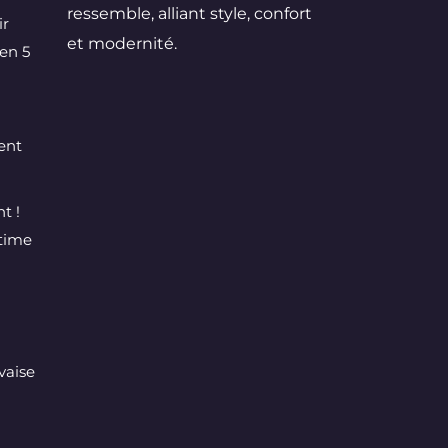
ressemble, alliant style, confort
ir
et modernité.
en 5
ent
t !
ltime
vaise