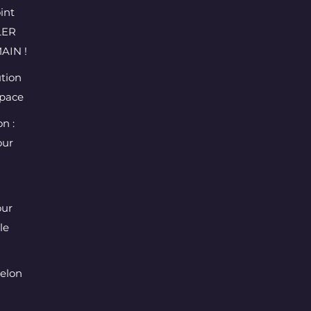
int
LER
AIN !
ution
space
n :
our
our
le
selon