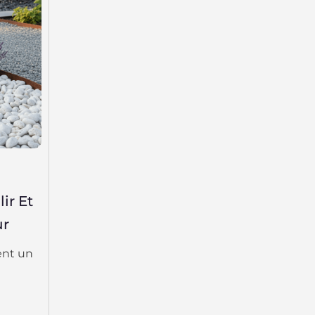
ir Et
ur
ent un