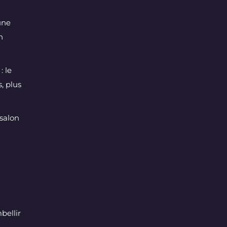
une
n
: le
, plus
salon
bellir