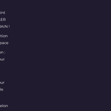
int
LER
AIN !
ution
space
n :
our
our
le
selon