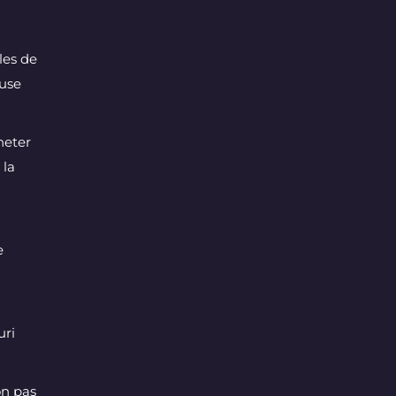
les de
ouse
heter
 la
e
uri
on pas