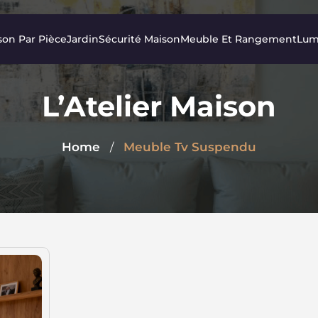
son Par Pièce
Jardin
Sécurité Maison
Meuble Et Rangement
Lum
L’Atelier Maison
Home
Meuble Tv Suspendu
/