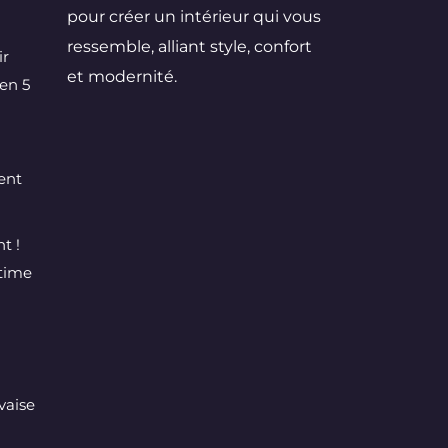
pour créer un intérieur qui vous
ressemble, alliant style, confort
ir
et modernité.
en 5
ent
t !
ltime
vaise