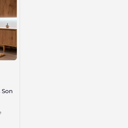
s Son
e