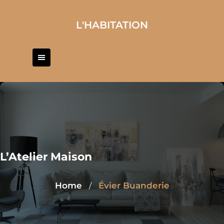
Skip
to
L'HABITATION
content
L’Atelier Maison
Home
Évier Buanderie
/