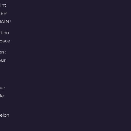
int
LER
AIN !
ution
space
n :
our
our
le
selon