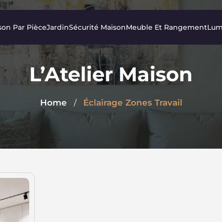
son Par Pièce
Jardin
Sécurité Maison
Meuble Et Rangement
Lum
L’Atelier Maison
Home
Éclairage Zones Travail
/