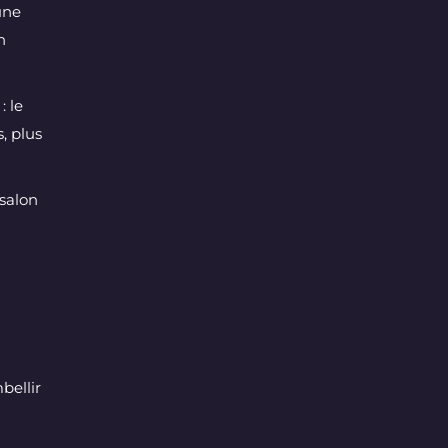
une
n
: le
, plus
salon
bellir