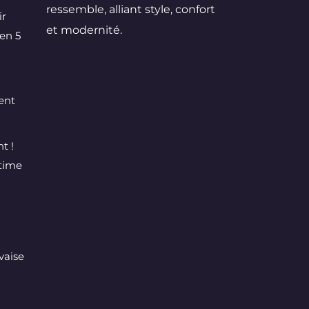
ressemble, alliant style, confort
ir
et modernité.
en 5
ent
t !
ltime
vaise