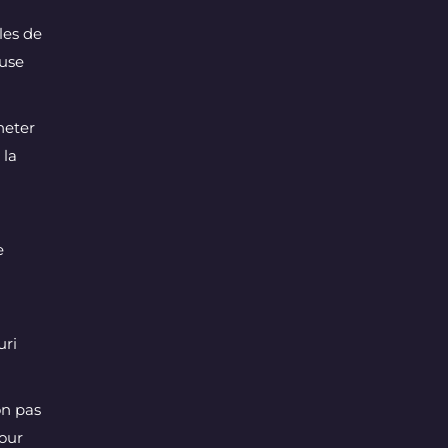
les de
ouse
heter
 la
e
uri
on pas
pour