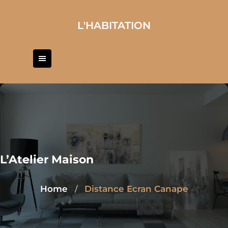
Skip
to
L'HABITATION
content
L’Atelier Maison
Home
Distance Ecran Canape
/