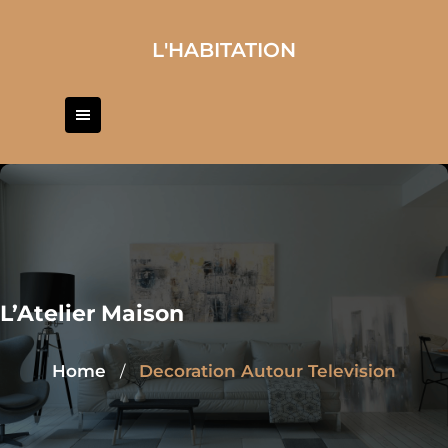
Skip
to
L'HABITATION
content
L’Atelier Maison
Home
Decoration Autour Television
/