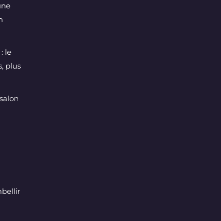
une
n
: le
, plus
salon
bellir