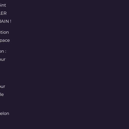
int
LER
AIN !
ution
space
n :
our
our
le
selon