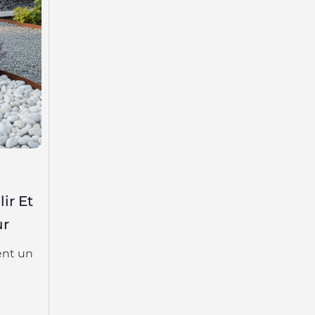
ir Et
ur
ent un