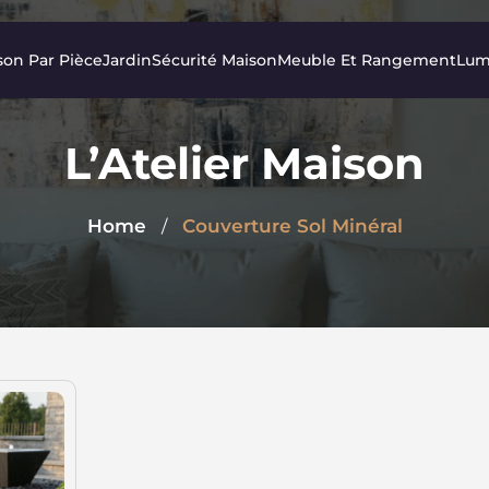
son Par Pièce
Jardin
Sécurité Maison
Meuble Et Rangement
Lum
L’Atelier Maison
Home
Couverture Sol Minéral
/