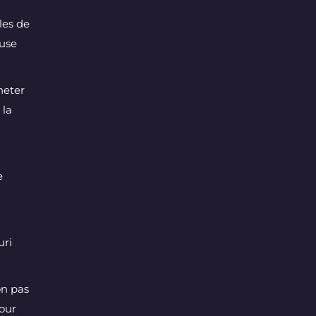
les de
ouse
heter
 la
e
uri
on pas
pour