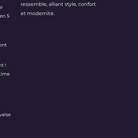
ressemble, alliant style, confort
ir
et modernité.
en 5
ent
t !
ltime
vaise