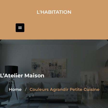
Skip
to
L'HABITATION
content
L’Atelier Maison
Home
Couleurs Agrandir Petite Cuisine
/