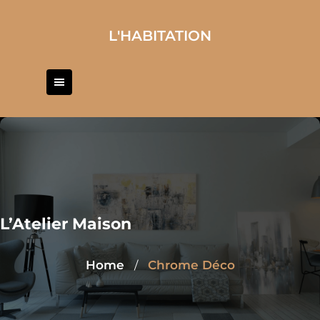
Skip
to
L'HABITATION
content
L’Atelier Maison
Home
Chrome Déco
/